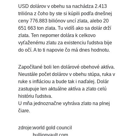
USD dolárov v obehu sa nachádza 2.413 
trilióna z čoho by ste si kúpili podľa dnešnej 
ceny 776.883 biliónov uncí zlata, alebo 20 
651 663 ton zlata. Tu vidíš ako sa dolár drží 
zlata. Ten nepomer dolára k celkovo 
vyťaženému zlatu za existenciu ľudstva bije 
do očí. A to ti napovie čo má dnes hodnotu.
Započítané boli len dolárové obehové aktíva. 
Neustále počet dolárov v obehu stúpa, ruka v 
ruke s infláciou a bude tak i naďalej. Dolár 
zastupuje len aktuálne aktíva a zlato celú 
históriu ľudstva.
U mňa jednoznačne vyhráva zlato na plnej 
čiare.
zdroje:world gold council
bullionvault.com