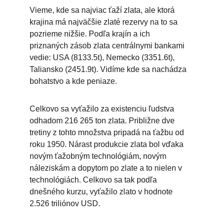
Vieme, kde sa najviac ťaží zlata, ale ktorá 
krajina má najväčšie zlaté rezervy na to sa 
pozrieme nižšie. Podľa krajín a ich 
priznaných zásob zlata centrálnymi bankami 
vedie: USA (8133.5t), Nemecko (3351.6t), 
Taliansko (2451.9t). Vidíme kde sa nachádza 
bohatstvo a kde peniaze.
Celkovo sa vyťažilo za existenciu ľudstva 
odhadom 216 265 ton zlata. Približne dve 
tretiny z tohto množstva pripadá na ťažbu od 
roku 1950. Nárast produkcie zlata bol vďaka 
novým ťažobným technológiám, novým 
náleziskám a dopytom po zlate a to nielen v 
technológiách. Celkovo sa tak podľa 
dnešného kurzu, vyťažilo zlato v hodnote 
2.526 triliónov USD.